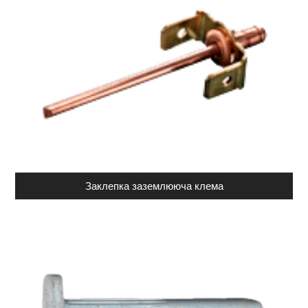
Заклепка заземлююча клема