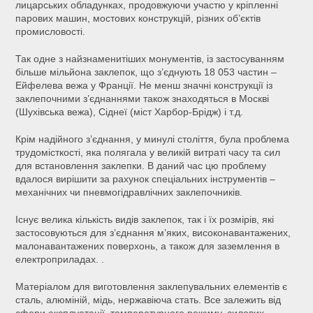
лицарських обладунках, продовжуючи участю у кріпленні
парових машин, мостових конструкцій, різних об’єктів
промисловості.
Так одне з найзнаменитіших монументів, із застосуванням
більше мільйона заклепок, що з’єднують 18 053 ​​частин –
Ейфелева вежа у Франції. Не менш значні конструкції із
заклепочними з’єднаннями також знаходяться в Москві
(Шухівська вежа), Сіднеї (міст Харбор-Брідж) і т.д.
Крім надійного з’єднання, у минулі століття, була проблема
трудомісткості, яка полягала у великій витраті часу та сил
для встановлення заклепки. В даний час цю проблему
вдалося вирішити за рахунок спеціальних інструментів –
механічних чи пневмогідравлічних заклепочників.
Існує велика кількість видів заклепок, так і їх розмірів, які
застосовуються для з’єднання м’яких, високонавантажених,
малонавантажених поверхонь, а також для заземлення в
електроприладах. .
Матеріалом для виготовлення заклепувальних елементів є
сталь, алюміній, мідь, нержавіюча стать. Все залежить від
сфери експлуатації, температурного режиму, силових