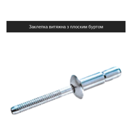
Заклепка витяжна з плоским буртом