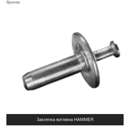
бронза
Заклепка витяжна HAMMER