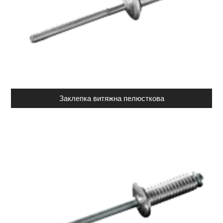
Заклепка витяжна пелюсткова