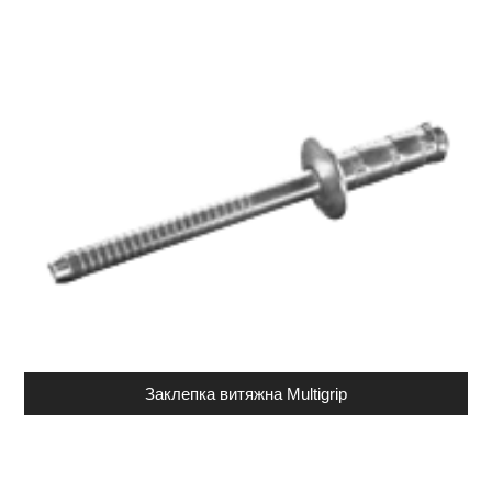
Заклепка витяжна Multigrip