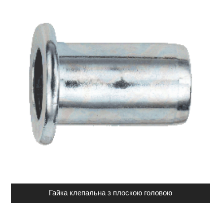
Гайка клепальна з плоскою головою