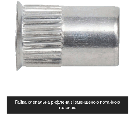
Гайка клепальна рифлена зі зменшеною потайною
головою