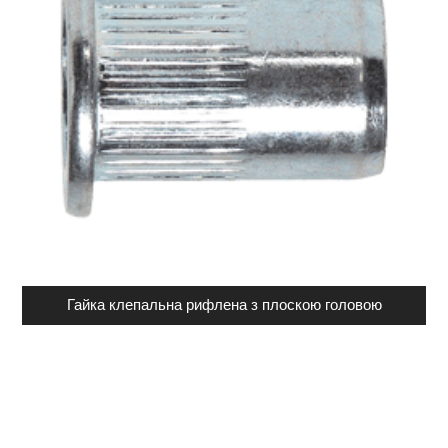
Гайка клепальна рифлена з плоскою головою