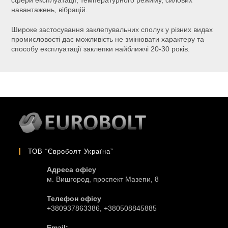
навантажень, вібрацій.
Широке застосування заклепувальних сполук у різних видах
промисловості дає можливість не змінювати характеру та
способу експлуатації заклепки найближчі 20-30 років.
ТОВ “Євроболт Україна”
Адреса офісу
м. Вишгород, проспект Мазепи, 8
Телефон офісу
+380937863386, +380508845885
Email: