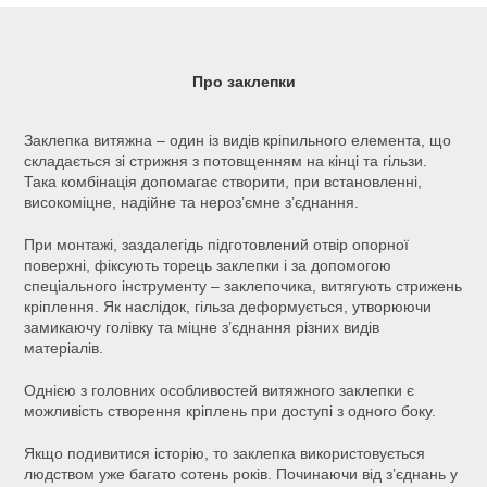
Про заклепки
Заклепка витяжна – один із видів кріпильного елемента, що
складається зі стрижня з потовщенням на кінці та гільзи.
Така комбінація допомагає створити, при встановленні,
високоміцне, надійне та нероз’ємне з’єднання.
При монтажі, заздалегідь підготовлений отвір опорної
поверхні, фіксують торець заклепки і за допомогою
спеціального інструменту – заклепочика, витягують стрижень
кріплення. Як наслідок, гільза деформується, утворюючи
замикаючу голівку та міцне з’єднання різних видів
матеріалів.
Однією з головних особливостей витяжного заклепки є
можливість створення кріплень при доступі з одного боку.
Якщо подивитися історію, то заклепка використовується
людством уже багато сотень років. Починаючи від з’єднань у