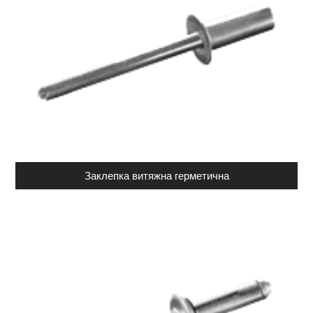
Заклепка витяжна герметична