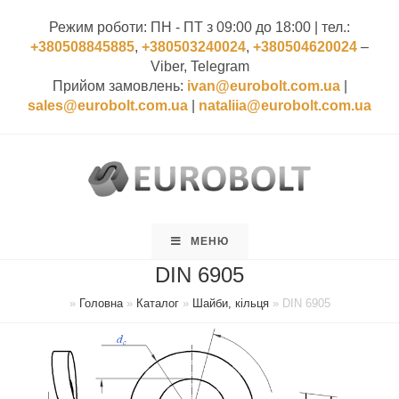
Режим роботи: ПН - ПТ з 09:00 до 18:00 | тел.:
+380508845885
,
+380503240024
,
+380504620024
‒
Viber, Telegram
Прийом замовлень:
ivan@eurobolt.com.ua
|
sales@eurobolt.com.ua
|
nataliia@eurobolt.com.ua
МЕНЮ
DIN 6905
»
Головна
»
Каталог
»
Шайби, кільця
»
DIN 6905