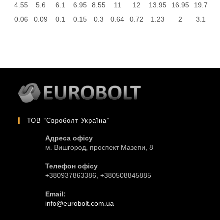
4.55
5.6
6.1
6.95
8.55
11
12
13.95
16.95
19.7
0.06
0.09
0.1
0.15
0.3
0.64
0.72
1.23
2
3.1
ТОВ “Євроболт Україна”
Адреса офісу
м. Вишгород, проспект Мазепи, 8
Телефон офісу
+380937863386, +380508845885
Email:
info@eurobolt.com.ua